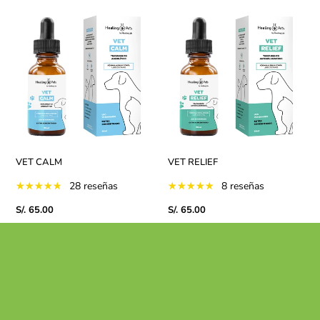
VET
VET
CALM
RELIEF
VET CALM
VET RELIEF
28 reseñas
8 reseñas
Precio
S/. 65.00
Precio
S/. 65.00
habitual
habitual