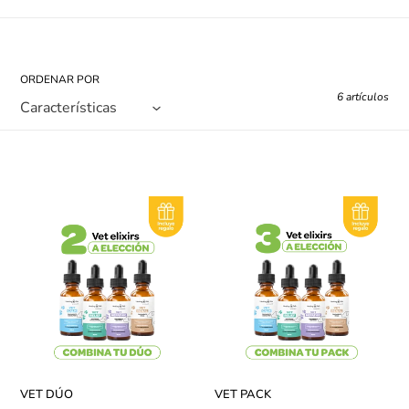
:
ORDENAR POR
6 artículos
VET
VET
DÚO
PACK
VET DÚO
VET PACK