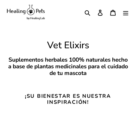
Ir
directamente
Buscar
Ingresar
Carrito
al
contenido
C
Vet Elixirs
o
Suplementos herbales 100% naturales hecho
l
a base de plantas medicinales para el cuidado
de tu mascota
e
c
¡SU BIENESTAR ES NUESTRA
c
INSPIRACIÓN!
i
ó
n