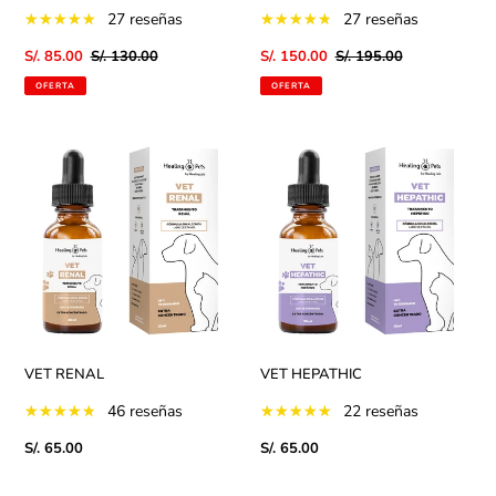
27 reseñas
27 reseñas
Precio
S/. 85.00
Precio
S/. 130.00
Precio
S/. 150.00
Precio
S/. 195.00
de
habitual
de
habitual
OFERTA
OFERTA
venta
venta
VET
VET
RENAL
HEPATHIC
VET RENAL
VET HEPATHIC
46 reseñas
22 reseñas
Precio
S/. 65.00
Precio
S/. 65.00
habitual
habitual